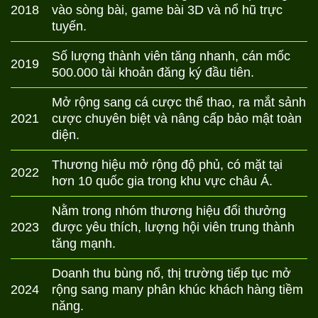
2018
vào sòng bài, game bài 3D và nổ hũ trực
tuyến.
Số lượng thành viên tăng nhanh, cán mốc
2019
500.000 tài khoản đăng ký đầu tiên.
Mở rộng sang cá cược thể thao, ra mắt sảnh
2021
cược chuyên biệt và nâng cấp bảo mật toàn
diện.
Thương hiệu mở rộng độ phủ, có mặt tại
2022
hơn 10 quốc gia trong khu vực châu Á.
Nằm trong nhóm thương hiệu đổi thưởng
2023
được yêu thích, lượng hội viên trung thành
tăng mạnh.
Doanh thu bùng nổ, thị trường tiếp tục mở
2024
rộng sang many phân khúc khách hàng tiềm
năng.