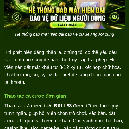
Hệ thống bảo mật hiện đại bảo vệ dữ liệu người dùng
Khi phát hiện đăng nhập lạ, chúng tôi có thể yêu cầu
xác minh bổ sung để hạn chế truy cập trái phép. Hội
viên nên đặt mật khẩu từ 8-12 ký tự, kết hợp chữ hoa,
chữ thường, số, ký tự đặc biệt để tăng độ an toàn cho
tài khoản.
Thao tác cá cược đơn giản
Thao tác cá cược trên
BALL88
được tối ưu theo quy
trình ngắn, giúp hội viên chọn trò chơi, vào bàn, đặt
cược chỉ qua vài bước cơ bản. Các sảnh như thể thao,
casino live, slot, game bài, bắn cá thường có nút truy