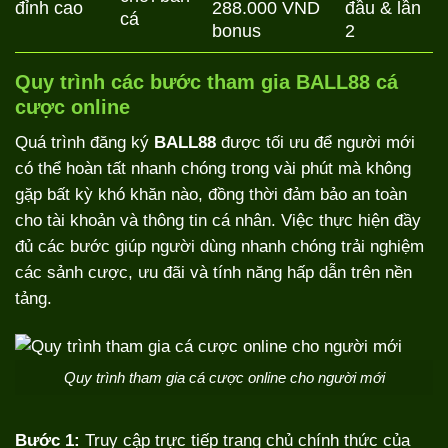
đỉnh cao
288.000 VND
đầu & lần
cá
bonus
2
Quy trình các bước tham gia BALL88 cá
cược online
Quá trình đăng ký
BALL88
được tối ưu để người mới
có thể hoàn tất nhanh chóng trong vài phút mà không
gặp bất kỳ khó khăn nào, đồng thời đảm bảo an toàn
cho tài khoản và thông tin cá nhân. Việc thực hiện đầy
đủ các bước giúp người dùng nhanh chóng trải nghiệm
các sảnh cược, ưu đãi và tính năng hấp dẫn trên nền
tảng.
Quy trình tham gia cá cược online cho người mới
Bước 1:
Truy cập trực tiếp trang chủ chính thức của