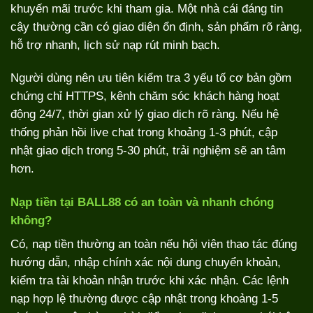
khuyến mãi trước khi tham gia. Một nhà cái đáng tin
cậy thường cần có giao diện ổn định, sản phẩm rõ ràng,
hỗ trợ nhanh, lịch sử nạp rút minh bạch.
Người dùng nên ưu tiên kiểm tra 3 yếu tố cơ bản gồm
chứng chỉ HTTPS, kênh chăm sóc khách hàng hoạt
động 24/7, thời gian xử lý giao dịch rõ ràng. Nếu hệ
thống phản hồi live chat trong khoảng 1-3 phút, cập
nhật giao dịch trong 5-30 phút, trải nghiệm sẽ an tâm
hơn.
Nạp tiền tại BALL88 có an toàn và nhanh chóng
không?
Có, nạp tiền thường an toàn nếu hội viên thao tác đúng
hướng dẫn, nhập chính xác nội dung chuyển khoản,
kiểm tra tài khoản nhận trước khi xác nhận. Các lệnh
nạp hợp lệ thường được cập nhật trong khoảng 1-5