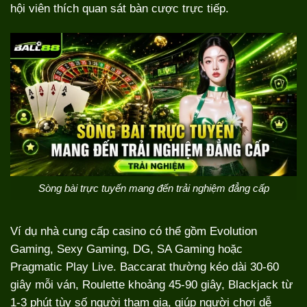
hội viên thích quan sát bàn cược trực tiếp.
Sòng bài trực tuyến mang đến trải nghiệm đẳng cấp
Ví dụ nhà cung cấp casino có thể gồm Evolution
Gaming, Sexy Gaming, DG, SA Gaming hoặc
Pragmatic Play Live. Baccarat thường kéo dài 30-60
giây mỗi ván, Roulette khoảng 45-90 giây, Blackjack từ
1-3 phút tùy số người tham gia, giúp người chơi dễ