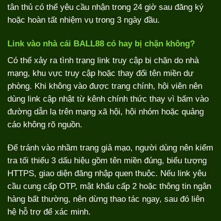
tân thủ có thể yêu cầu nhận trong 24 giờ sau đăng ký
hoặc hoàn tất nhiệm vụ trong 3 ngày đầu.
Link vào nhà cái BALL88 có hay bị chặn không?
Có thể xảy ra tình trạng link truy cập bị chặn do nhà
mạng, khu vực truy cập hoặc thay đổi tên miền dự
phòng. Khi không vào được trang chính, hội viên nên
dùng link cập nhật từ kênh chính thức thay vì bấm vào
đường dẫn lạ trên mạng xã hội, hội nhóm hoặc quảng
cáo không rõ nguồn.
Để tránh vào nhầm trang giả mạo, người dùng nên kiểm
tra tối thiểu 3 dấu hiệu gồm tên miền đúng, biểu tượng
HTTPS, giao diện đăng nhập quen thuộc. Nếu link yêu
cầu cung cấp OTP, mật khẩu cấp 2 hoặc thông tin ngân
hàng bất thường, nên dừng thao tác ngay, sau đó liên
hệ hỗ trợ để xác minh.