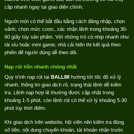
cập nhanh ngay tại giao diện chính.
Người mới có thể bắt đầu bằng cách đăng nhập, chọn
sảnh, chọn mức cược, xác nhận lệnh trong khoảng 30-
60 giây tùy sản phẩm. Với những trò có nhịp nhanh như
tài xỉu hoặc mini game, nhà cái hiển thị kết quả theo
phiên để người dùng dễ theo dõi.
Nạp rút tiền nhanh chóng nhất
Quy trình nạp rút tại
BALL88
hướng tới tốc độ xử lý
nhanh, thông tin giao dịch rõ, trạng thái lệnh dễ kiểm
tra. Lệnh nạp hợp lệ thường được cập nhật trong
khoảng 1-5 phút, còn lệnh rút có thể xử lý khoảng 5-30
phút tùy thời điểm.
Khi giao dịch trên website, hội viên nên kiểm tra đúng
số tiền, nội dung chuyển khoản, tài khoản nhận trước