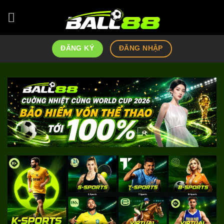
Skip
to
content
ĐĂNG KÝ
ĐĂNG NHẬP