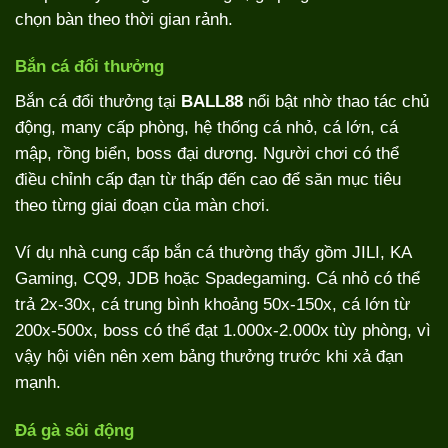
chọn bàn theo thời gian rảnh.
Bắn cá đổi thưởng
Bắn cá đổi thưởng tại
BALL88
nổi bật nhờ thao tác chủ
động, many cấp phòng, hệ thống cá nhỏ, cá lớn, cá
mập, rồng biển, boss đại dương. Người chơi có thể
điều chỉnh cấp đạn từ thấp đến cao để săn mục tiêu
theo từng giai đoạn của màn chơi.
Ví dụ nhà cung cấp bắn cá thường thấy gồm JILI, KA
Gaming, CQ9, JDB hoặc Spadegaming. Cá nhỏ có thể
trả 2x-30x, cá trung bình khoảng 50x-150x, cá lớn từ
200x-500x, boss có thể đạt 1.000x-2.000x tùy phòng, vì
vậy hội viên nên xem bảng thưởng trước khi xả đạn
mạnh.
Đá gà sôi động