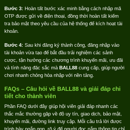
Bước 3:
Hoàn tất bước xác minh bằng cách nhập mã
OTP được gửi về điện thoại, đồng thời hoàn tất kiểm
tra bảo mật theo yêu cầu của hệ thống để kích hoạt tài
khoản.
Bước 4:
Sau khi đăng ký thành công, đăng nhập vào
tài khoản vừa tạo để bắt đầu trải nghiệm các sảnh
cược, tận hưởng các chương trình khuyến mãi, ưu đãi
và tính năng đặc sắc mà
BALL88
cung cấp, giúp người
chơi nhanh chóng hòa nhập với nền tảng.
FAQs – Câu hỏi về BALL88 và giải đáp chi
tiết cho thành viên
Phần FAQ dưới đây giúp hội viên giải đáp nhanh các
thắc mắc thường gặp về độ uy tín, giao dịch, bảo mật,
khuyến mãi, đường link truy cập. Mỗi câu trả lời được
trình bày ngắn gọn, rõ ý để người đọc nắm thông tin chỉ