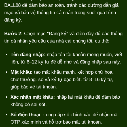
BALL88 để đảm bảo an toàn, tránh các đường dẫn giả
mạo và bảo vệ thông tin cá nhân trong suốt quá trình
đăng ký.
Bước 2:
Chọn mục “Đăng ký” và điền đầy đủ các thông
tin cá nhân yêu cầu của nhà cái chúng tôi, cụ thể:
Tên đăng nhập:
nhập tên tài khoản mong muốn, viết
liền, từ 6–12 ký tự để dễ nhớ và đăng nhập sau này.
Mật khẩu:
tạo mật khẩu mạnh, kết hợp chữ hoa,
chữ thường, số và ký tự đặc biệt, từ 8–16 ký tự,
giúp bảo vệ tài khoản.
Xác nhận mật khẩu:
nhập lại mật khẩu để đảm bảo
không có sai sót.
Số điện thoại:
cung cấp số chính xác để nhận mã
OTP xác minh và hỗ trợ bảo mật tài khoản.