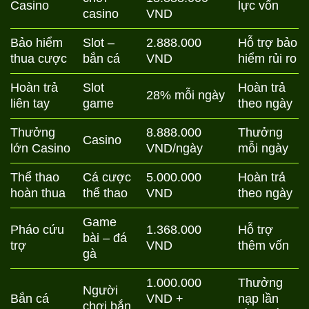
Casino
lực vốn
casino
VND
Bảo hiểm
Slot –
2.888.000
Hỗ trợ bảo
thua cược
bắn cá
VND
hiểm rủi ro
Hoàn trả
Slot
Hoàn trả
28% mỗi ngày
liên tay
game
theo ngày
Thưởng
8.888.000
Thưởng
Casino
lớn Casino
VND/ngày
mỗi ngày
Thể thao
Cá cược
5.000.000
Hoàn trả
hoàn thua
thể thao
VND
theo ngày
Game
Pháo cứu
1.368.000
Hỗ trợ
bài – đá
trợ
VND
thêm vốn
gà
1.000.000
Thưởng
Người
Bắn cá
VND +
nạp lần
chơi bắn