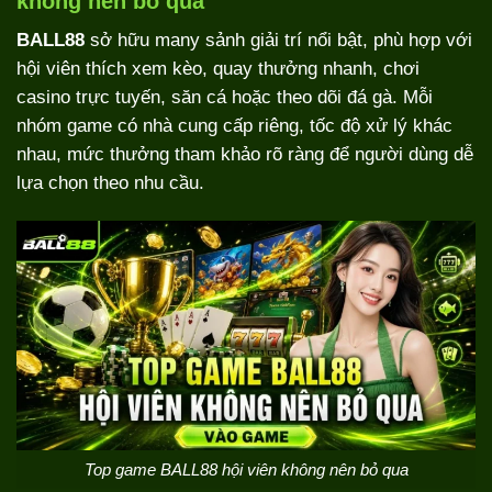
không nên bỏ qua
BALL88
sở hữu many sảnh giải trí nổi bật, phù hợp với
hội viên thích xem kèo, quay thưởng nhanh, chơi
casino trực tuyến, săn cá hoặc theo dõi đá gà. Mỗi
nhóm game có nhà cung cấp riêng, tốc độ xử lý khác
nhau, mức thưởng tham khảo rõ ràng để người dùng dễ
lựa chọn theo nhu cầu.
Top game BALL88 hội viên không nên bỏ qua