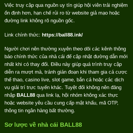
Việc truy cập qua nguồn uy tín giúp hội viên trải nghiệm
ổn định hơn, hạn chế rủi ro từ website giả mạo hoặc
đường link không rõ nguồn gốc.
Link chính thức:
https://ball88.ink/
Người chơi nên thường xuyên theo dõi các kênh thông
báo chính thức của nhà cái để cập nhật đường dẫn mới
nhất khi có thay đổi. Điều này giúp quá trình truy cập
diễn ra mượt mà, tránh gián đoạn khi tham gia cá cược
thể thao, casino live, slot game, bắn cá hoặc các dịch
vụ giải trí trực tuyến khác. Tuyệt đối không nên đăng
nhập
BALL88
qua link lạ, hội nhóm không xác thực
hoặc website yêu cầu cung cấp mật khẩu, mã OTP,
thông tin ngân hàng bất thường.
Sơ lược về nhà cái BALL88